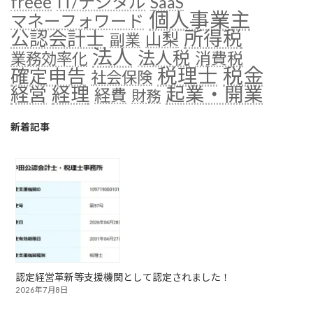
freee
IT/デジタル
SaaS
個人事業主
マネーフォワード
公認会計士
所得税
山梨
副業
法人
法人税
消費税
業務効率化
税金
税理士
確定申告
社会保険
経理
起業・開業
経営
経費
財務
新着記事
認定経営革新等支援機関として認定されました！
2026年7月8日