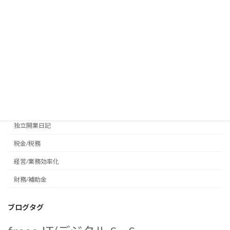
ブログカテゴリー
IT/デジタル
プライベート
会計/経理
地域活性化
未分類
独立開業日記
税金/税務
経営/業務効率化
財務/補助金
ブログタグ