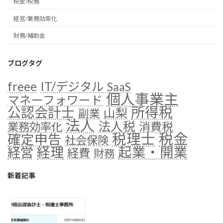
税金/税務
経営/業務効率化
財務/補助金
ブログタグ
freee
IT/デジタル
SaaS
個人事業主
マネーフォワード
公認会計士
所得税
山梨
副業
法人
法人税
消費税
業務効率化
税金
税理士
確定申告
社会保険
経理
起業・開業
経営
経費
財務
新着記事