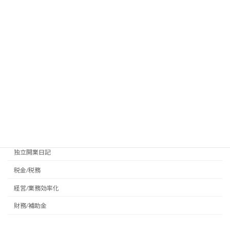
MoneyForward(マネーフ
ォワード)
freee(フリー)
ブログカテゴリー
IT/デジタル
プライベート
会計/経理
地域活性化
未分類
独立開業日記
税金/税務
経営/業務効率化
財務/補助金