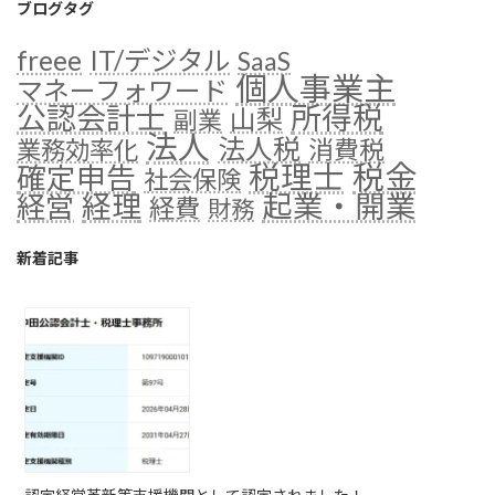
ブログタグ
freee
IT/デジタル
SaaS
個人事業主
マネーフォワード
公認会計士
所得税
山梨
副業
法人
法人税
消費税
業務効率化
税金
税理士
確定申告
社会保険
経理
起業・開業
経営
経費
財務
新着記事