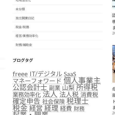
地域活性化
未分類
独立開業日記
税金/税務
2
経営/業務効率化
財務/補助金
ブログタグ
freee
IT/デジタル
SaaS
個人事業主
マネーフォワード
公認会計士
所得税
山梨
副業
法人
法人税
消費税
業務効率化
税理士
確定申告
社会保険
税金
経理
経営
経費
財務
起業・開業
2