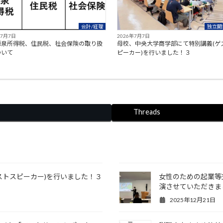
会計/経理
独立開
年7月7日
2026年7月7日
源泉所得税、住民税、社会保険の取り扱
母校、中央大学商学部にて特別講義(ゲ
ついて
ピーカー)を行いました！３
Threads
ストスピーカー)を行いました！３
女性のための起業等支援
演させていただきまし
2025年12月21日