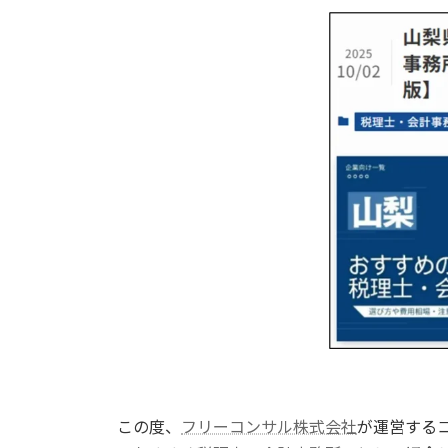
更
新
日
時
:
この度、
フリーコンサル株式会社
が運営する