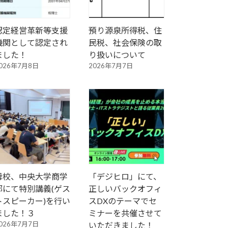
認定経営革新等支援
預り源泉所得税、住
機関として認定され
民税、社会保険の取
ました！
り扱いについて
026年7月8日
2026年7月7日
母校、中央大学商学
「デジヒロ」にて、
部にて特別講義(ゲス
正しいバックオフィ
トスピーカー)を行い
スDXのテーマでセ
ました！３
ミナーを共催させて
026年7月7日
いただきました！