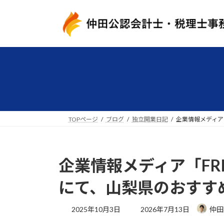
コ
ナ
ン
ビ
テ
ゲ
ン
ー
ツ
シ
へ
ョ
ス
ン
キ
に
ッ
移
プ
動
TOPページ
ブログ
独立開業日記
企業情報メディア「
企業情報メディア「FRE
にて、山梨県のおすす
最
2025年10月3日
2026年7月13日
仲田
終