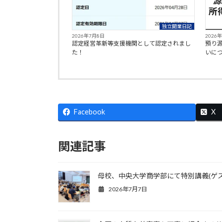
独立開業日記
2026年7月8日
2026
認定経営革新等支援機関として認定されまし
預り
た！
いに
Facebook
X
関連記事
母校、中央大学商学部にて特別講義(ゲ
2026年7月7日