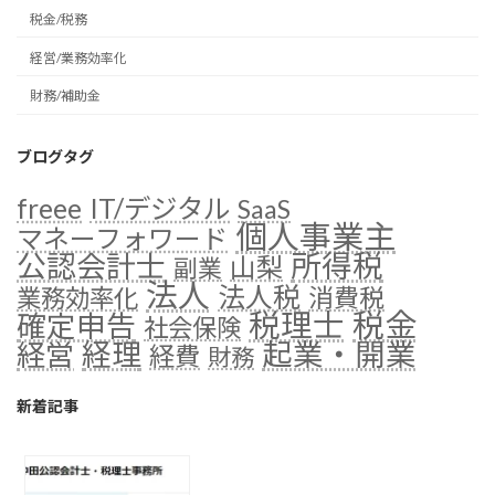
税金/税務
経営/業務効率化
財務/補助金
ブログタグ
freee
IT/デジタル
SaaS
個人事業主
マネーフォワード
公認会計士
所得税
山梨
副業
法人
法人税
消費税
業務効率化
税金
税理士
確定申告
社会保険
経理
起業・開業
経営
経費
財務
新着記事