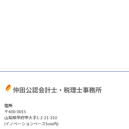
開業費とは？個人事業主の節税手段の第一歩です！
2023年7月31日
次の記事
副業は住民税からバレる？所得税からバレる？副業
バレを防ぐ方法
2023年8月16日
仲田公認会計士・税理士事務所
住所
〒400-0015
山梨県甲府市大手1-2-21-310
(イノベーションベースSoie内)