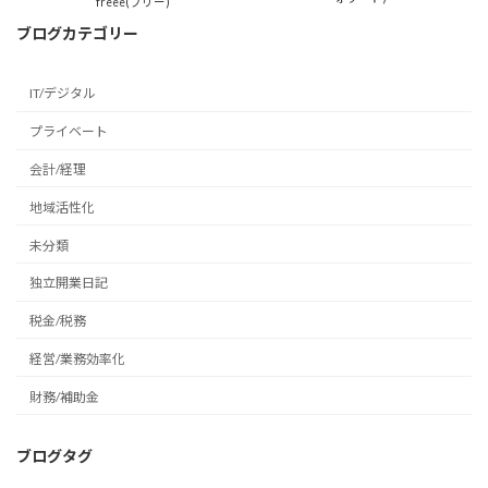
freee(フリー)
ブログカテゴリー
IT/デジタル
プライベート
会計/経理
地域活性化
未分類
独立開業日記
税金/税務
経営/業務効率化
財務/補助金
ブログタグ