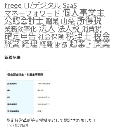
freee
IT/デジタル
SaaS
個人事業主
マネーフォワード
公認会計士
所得税
山梨
副業
法人
法人税
消費税
業務効率化
税金
税理士
確定申告
社会保険
経理
起業・開業
経営
経費
財務
新着記事
認定経営革新等支援機関として認定されました！
2026年7月8日