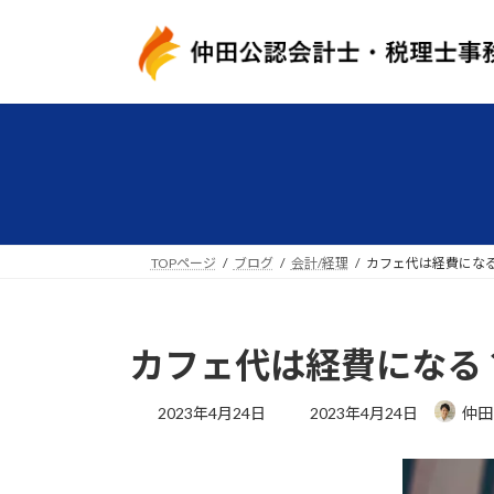
コ
ナ
ン
ビ
テ
ゲ
ン
ー
ツ
シ
へ
ョ
ス
ン
キ
に
ッ
移
プ
動
TOPページ
ブログ
会計/経理
カフェ代は経費にな
カフェ代は経費になる
最
2023年4月24日
2023年4月24日
仲田
終
更
新